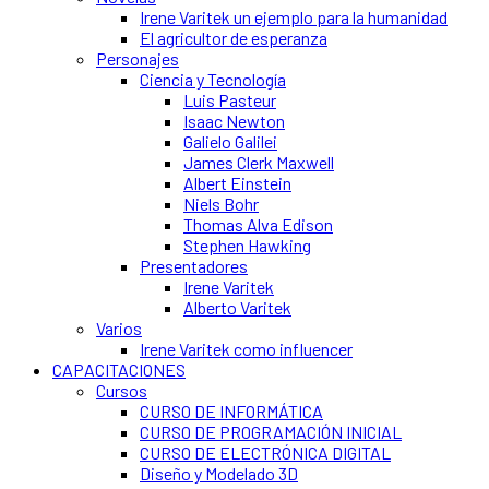
Irene Varitek un ejemplo para la humanidad
El agricultor de esperanza
Personajes
Ciencia y Tecnología
Luis Pasteur
Isaac Newton
Galielo Galilei
James Clerk Maxwell
Albert Einstein
Niels Bohr
Thomas Alva Edison
Stephen Hawking
Presentadores
Irene Varitek
Alberto Varitek
Varios
Irene Varitek como influencer
CAPACITACIONES
Cursos
CURSO DE INFORMÁTICA
CURSO DE PROGRAMACIÓN INICIAL
CURSO DE ELECTRÓNICA DIGITAL
Diseño y Modelado 3D