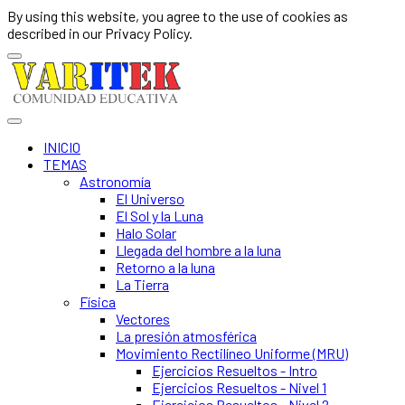
By using this website, you agree to the use of cookies as
described in our Privacy Policy.
INICIO
TEMAS
Astronomía
El Universo
El Sol y la Luna
Halo Solar
Llegada del hombre a la luna
Retorno a la luna
La Tierra
Física
Vectores
La presión atmosférica
Movimiento Rectilíneo Uniforme (MRU)
Ejercicios Resueltos - Intro
Ejercicios Resueltos - Nivel 1
Ejercicios Resueltos - Nivel 2