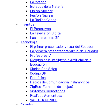
La Materia
Estados de la Materia
Fisión Nuclear
Fusión Nuclear
La Radiactividad
Inventos
El Pararrayos
La Televisión Digital
Las Impresoras 3D
Tecnología
El primer presentador virtual del Ecuador
La primera presentadora virtual del Ecuador
Profesores IA
Riesgos de la Inteligencia Artificial en la
Educación
Ciudad Ecológica
Código QR
Domótica
Medios de Comunicación Inalámbricos
ZigBee (Zumbido de abejas)
Sistemas Biométricos
Realidad Aumentada
VARITEK GENIUS
Novelas