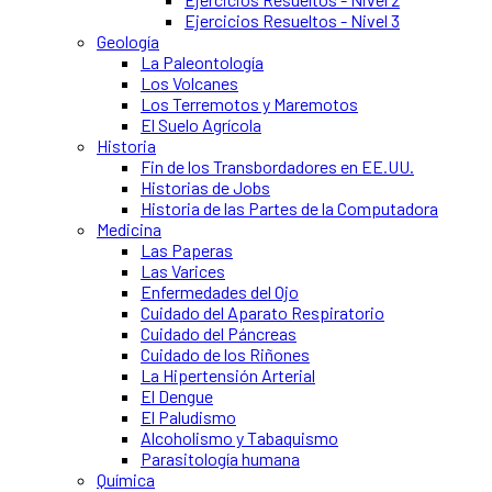
Ejercicios Resueltos - Nivel 3
Geología
La Paleontología
Los Volcanes
Los Terremotos y Maremotos
El Suelo Agrícola
Historia
Fin de los Transbordadores en EE.UU.
Historias de Jobs
Historia de las Partes de la Computadora
Medicina
Las Paperas
Las Varices
Enfermedades del Ojo
Cuidado del Aparato Respiratorio
Cuidado del Páncreas
Cuidado de los Riñones
La Hipertensión Arterial
El Dengue
El Paludismo
Alcoholismo y Tabaquismo
Parasitología humana
Química