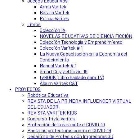
Juegos Educativos
Arma Varitek
Batalla Varitek
Policía Varitek
Libros
Colección IA
NOVELAS EDUCATIVAS DE CIENCIA FICCIÓN
Colección Tecnología y Emprendimiento
Colección Varitek # 1
La Nueva Capacitación en la Economía del
Conocimiento
Manual Varitek # 1
Smart City y el Covid-19
tvBOOK (Libro hablado para TV)
Álbum Varitek C&T
PROYECTOS
Robótica Educativa
REVISTA DE LA PRIMERA INFLUENCER VIRTUAL
DEL ECUADOR
REVISTA VARITEK KIDS
Concurso Trivia Varitek
Protección de la cara ante el COVID-19
Pantallas protectoras contra el COVID-19
Desarrollo de Prótesis con Impresoras 3D