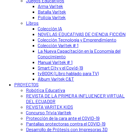
Juegos Educativos
Arma Varitek
Batalla Varitek
Policía Varitek
Libros
Colección IA
NOVELAS EDUCATIVAS DE CIENCIA FICCIÓN
Colección Tecnología y Emprendimiento
Colección Varitek # 1
La Nueva Capacitación en la Economía del
Conocimiento
Manual Varitek # 1
Smart City y el Covid-19
tvBOOK (Libro hablado para TV)
Álbum Varitek C&T
PROYECTOS
Robótica Educativa
REVISTA DE LA PRIMERA INFLUENCER VIRTUAL
DEL ECUADOR
REVISTA VARITEK KIDS
Concurso Trivia Varitek
Protección de la cara ante el COVID-19
Pantallas protectoras contra el COVID-19
Desarrollo de Prótesis con Impresoras 3D