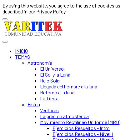
By using this website, you agree to the use of cookies as
described in our Privacy Policy.
INICIO
TEMAS
Astronomía
El Universo
El Sol y la Luna
Halo Solar
Llegada del hombre a la luna
Retorno a la luna
La Tierra
Física
Vectores
La presión atmosférica
Movimiento Rectilíneo Uniforme (MRU)
Ejercicios Resueltos - Intro
Ejercicios Resueltos - Nivel 1
Ejercicios Resueltos - Nivel 2