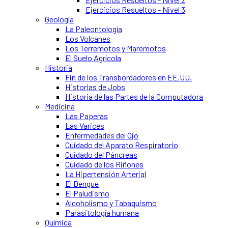
Ejercicios Resueltos - Nivel 3
Geología
La Paleontología
Los Volcanes
Los Terremotos y Maremotos
El Suelo Agrícola
Historia
Fin de los Transbordadores en EE.UU.
Historias de Jobs
Historia de las Partes de la Computadora
Medicina
Las Paperas
Las Varices
Enfermedades del Ojo
Cuidado del Aparato Respiratorio
Cuidado del Páncreas
Cuidado de los Riñones
La Hipertensión Arterial
El Dengue
El Paludismo
Alcoholismo y Tabaquismo
Parasitología humana
Química