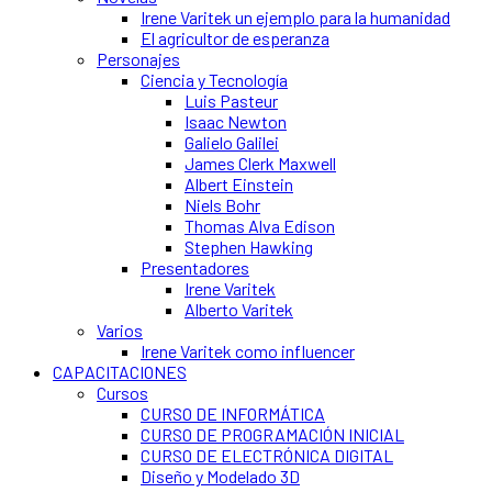
Irene Varitek un ejemplo para la humanidad
El agricultor de esperanza
Personajes
Ciencia y Tecnología
Luis Pasteur
Isaac Newton
Galielo Galilei
James Clerk Maxwell
Albert Einstein
Niels Bohr
Thomas Alva Edison
Stephen Hawking
Presentadores
Irene Varitek
Alberto Varitek
Varios
Irene Varitek como influencer
CAPACITACIONES
Cursos
CURSO DE INFORMÁTICA
CURSO DE PROGRAMACIÓN INICIAL
CURSO DE ELECTRÓNICA DIGITAL
Diseño y Modelado 3D