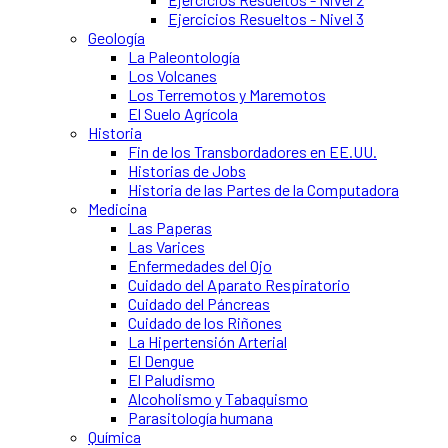
Ejercicios Resueltos - Nivel 3
Geología
La Paleontología
Los Volcanes
Los Terremotos y Maremotos
El Suelo Agrícola
Historia
Fin de los Transbordadores en EE.UU.
Historias de Jobs
Historia de las Partes de la Computadora
Medicina
Las Paperas
Las Varices
Enfermedades del Ojo
Cuidado del Aparato Respiratorio
Cuidado del Páncreas
Cuidado de los Riñones
La Hipertensión Arterial
El Dengue
El Paludismo
Alcoholismo y Tabaquismo
Parasitología humana
Química