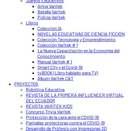
Juegos Educativos
Arma Varitek
Batalla Varitek
Policía Varitek
Libros
Colección IA
NOVELAS EDUCATIVAS DE CIENCIA FICCIÓN
Colección Tecnología y Emprendimiento
Colección Varitek # 1
La Nueva Capacitación en la Economía del
Conocimiento
Manual Varitek # 1
Smart City y el Covid-19
tvBOOK (Libro hablado para TV)
Álbum Varitek C&T
PROYECTOS
Robótica Educativa
REVISTA DE LA PRIMERA INFLUENCER VIRTUAL
DEL ECUADOR
REVISTA VARITEK KIDS
Concurso Trivia Varitek
Protección de la cara ante el COVID-19
Pantallas protectoras contra el COVID-19
Desarrollo de Prótesis con Impresoras 3D