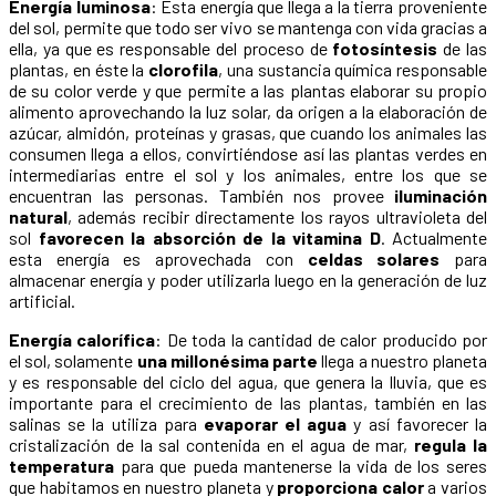
Energía luminosa
: Esta energía que llega a la tierra proveniente
del sol, permite que todo ser vivo se mantenga con vida gracias a
ella, ya que es responsable del proceso de
fotosíntesis
de las
plantas, en éste la
clorofila
, una sustancia química responsable
de su color verde y que permite a las plantas elaborar su propio
alimento aprovechando la luz solar, da origen a la elaboración de
azúcar, almidón, proteínas y grasas, que cuando los animales las
consumen llega a ellos, convirtiéndose así las plantas verdes en
intermediarias entre el sol y los animales, entre los que se
encuentran las personas. También nos provee
iluminación
natural
, además recibir directamente los rayos ultravioleta del
sol
favorecen la absorción de la vitamina D
. Actualmente
esta energía es aprovechada con
celdas solares
para
almacenar energía y poder utilizarla luego en la generación de luz
artificial.
Energía calorífica
: De toda la cantidad de calor producido por
el sol, solamente
una millonésima parte
llega a nuestro planeta
y es responsable del ciclo del agua, que genera la lluvia, que es
importante para el crecimiento de las plantas, también en las
salinas se la utiliza para
evaporar el agua
y así favorecer la
cristalización de la sal contenida en el agua de mar,
regula la
temperatura
para que pueda mantenerse la vida de los seres
que habitamos en nuestro planeta y
proporciona calor
a varios