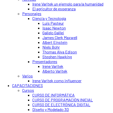
Irene Varitek un ejemplo para la humanidad
El agricultor de esperanza
Personajes
Ciencia y Tecnología
Luis Pasteur
Isaac Newton
Galielo Galilei
James Clerk Maxwell
Albert Einstein
Niels Bohr
Thomas Alva Edison
Stephen Hawking
Presentadores
Irene Varitek
Alberto Varitek
Varios
Irene Varitek como influencer
CAPACITACIONES
Cursos
CURSO DE INFORMÁTICA
CURSO DE PROGRAMACIÓN INICIAL
CURSO DE ELECTRÓNICA DIGITAL
Diseño y Modelado 3D