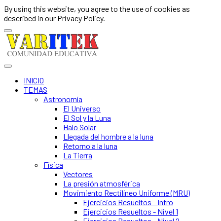
By using this website, you agree to the use of cookies as
described in our Privacy Policy.
INICIO
TEMAS
Astronomía
El Universo
El Sol y la Luna
Halo Solar
Llegada del hombre a la luna
Retorno a la luna
La Tierra
Física
Vectores
La presión atmosférica
Movimiento Rectilíneo Uniforme (MRU)
Ejercicios Resueltos - Intro
Ejercicios Resueltos - Nivel 1
Ejercicios Resueltos - Nivel 2