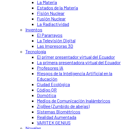
La Materia
Estados de la Materia
Fisión Nuclear
Fusión Nuclear
La Radiactividad
Inventos
El Pararrayos
La Televisión Digital
Las Impresoras 3D
Tecnología
El primer presentador virtual del Ecuador
La primera presentadora virtual del Ecuador
Profesores IA
Riesgos de la Inteligencia Artificial en la
Educación
Ciudad Ecológica
Código QR
Domótica
Medios de Comunicación Inalámbricos
ZigBee (Zumbido de abejas)
Sistemas Biométricos
Realidad Aumentada
VARITEK GENIUS
Novelas