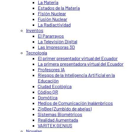
La Materia
Estados de la Materia
Fisión Nuclear
Fusión Nuclear
La Radiactividad
Inventos
El Pararrayos
La Televisión Digital
Las Impresoras 3D
Tecnología
El primer presentador virtual del Ecuador
La primera presentadora virtual del Ecuador
Profesores IA
Riesgos de la Inteligencia Artificial en la
Educación
Ciudad Ecológica
Código QR
Domótica
Medios de Comunicación Inalámbricos
ZigBee (Zumbido de abejas)
Sistemas Biométricos
Realidad Aumentada
VARITEK GENIUS
Novelas