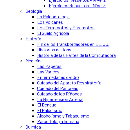
Ejercicios Resueltos - Nivel 3
Geología
La Paleontología
Los Volcanes
Los Terremotos y Maremotos
El Suelo Agrícola
Historia
Fin de los Transbordadores en EE.UU.
Historias de Jobs
Historia de las Partes de la Computadora
Medicina
Las Paperas
Las Varices
Enfermedades del Ojo
Cuidado del Aparato Respiratorio
Cuidado del Páncreas
Cuidado de los Riñones
La Hipertensión Arterial
El Dengue
El Paludismo
Alcoholismo y Tabaquismo
Parasitología humana
Química