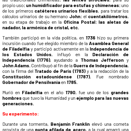
propio uso;
un humidificador para estufas y chimeneas
; uno
de los primeros
catéteres urinarios flexibles
, para tratar los
cálculos urinarios de su hermano
John
; el
cuentakilómetros
,
en su etapa de trabajo en la
Oficina Postal
;
las aletas de
nadador, la armónica de cristal, etc.
También participó en la vida política, en
1736
hizo su primera
incursión cuando fue elegido miembro de la
Asamblea General
de Filadelfia
y participó activamente en la
Independencia de
los Estados Unidos
, influyó en la
Declaración de
Independencia (1776)
, ayudando a
Thomas Jefferson
y
John Adams.
Contribuyó al fin de la
Guerra de Independencia
,
con la firma del
Tratado de París (1783)
y a la redacción de la
Constitución estadounidense (1787).
Fue nombrado
Gobernador de Pensilvania
en
1785.
Murió en
Filadelfia
en el año
1790
, fue uno de los
grandes
hombres
que tuvo la Humanidad y un
ejemplo para las nuevas
generaciones.
Su experimento:
Durante una tormenta,
Benjamín Franklin
elevó una cometa
provista de una
punta afilada de acero
, a la cual amarró una