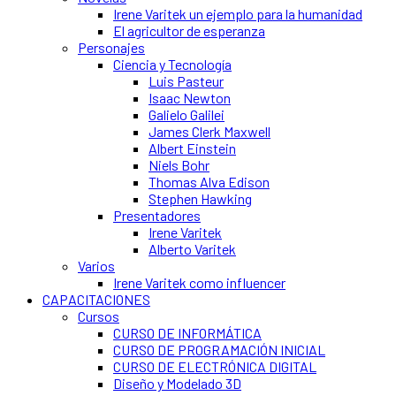
Irene Varitek un ejemplo para la humanidad
El agricultor de esperanza
Personajes
Ciencia y Tecnología
Luis Pasteur
Isaac Newton
Galielo Galilei
James Clerk Maxwell
Albert Einstein
Niels Bohr
Thomas Alva Edison
Stephen Hawking
Presentadores
Irene Varitek
Alberto Varitek
Varios
Irene Varitek como influencer
CAPACITACIONES
Cursos
CURSO DE INFORMÁTICA
CURSO DE PROGRAMACIÓN INICIAL
CURSO DE ELECTRÓNICA DIGITAL
Diseño y Modelado 3D