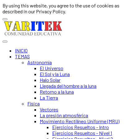
By using this website, you agree to the use of cookies as
described in our Privacy Policy.
INICIO
TEMAS
Astronomía
El Universo
El Sol y la Luna
Halo Solar
Llegada del hombre a la luna
Retorno a la luna
La Tierra
Física
Vectores
La presión atmosférica
Movimiento Rectilíneo Uniforme (MRU)
Ejercicios Resueltos - Intro
Ejercicios Resueltos - Nivel 1
Ejercicios Resueltos - Nivel 2