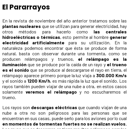
El Pararrayos
En la revista de noviembre del año anterior tratamos sobre las
plantas nucleares
que se utilizan para generar electricidad, hay
otros métodos para hacerlo como
las centrales
hidroeléctricas o térmicas
, esto permite al hombre
generar
electricidad artificialmente
para su utilización. En la
naturaleza podemos encontrar que ésta se produce de forma
natural, basta con observar durante una tormenta, como se
producen relámpagos y truenos,
el relámpago es la
iluminación
que se produce por la caída de un rayo y
el trueno
es el sonido
que se produce al descargarse el rayo en tierra, el
relámpago aparece primero porque la luz viaja a
300.000 Km/s
y el sonido a
1200 Km/h
, es más rápida la luz que el sonido. Los
rayos también pueden viajar de una nube a otra, en estos casos
solamente
veremos el relámpago
y no escucharemos el
trueno.
Los rayos son
descargas eléctricas
que cuando viajan de una
nube a otra no son peligrosos para las personas que se
encuentran en sus casas, puede serlo para los aviones por lo cual
en momentos de tormentas fuertes no se realizan vuelos.