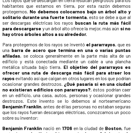
Los rayos que se descargan en tierra resultan peligrosos para los
habitantes que estamos en tierra, por esta razón debemos
protegernos.
No debemos colocarnos bajo un árbol alto y
solitario durante una fuerte tormenta
, esto se debe a que al
ser descargas eléctricas los rayos
buscan la ruta más fácil
para descargarse
y un árbol alto ofrece la mejor, más aún
si no
hay otros árboles altos a su alrededor.
Para protegernos de los rayos se inventó
el pararrayos
, que es
una
barra de acero que termina en una o varias puntas
afiladas
, se coloca generalmente en la parte más alta de un
edificio y está conectada mediante un cable a una plancha
metálica situada bajo tierra.
El objetivo del pararrayos es
ofrecer una ruta de descarga más fácil para atraer los
rayos
evitando así que caigan en otros lugares en los que podrían
ocasionar grandes destrozos.
¿Qué pasaría si en una ciudad
no existieran edificios con pararrayos?
, éstos podrían caer
en un edificio, una casa, autos, personas y ocasionar grandes
destrozos. Este invento se lo debemos al norteamericano
Benjamín Franklin
, antes de él las personas no estaban seguras
que los rayos fueran descargas eléctricas, conozcamos un poco
sobre su inventor:
Benjamín Franklin
nació en
1706
en la ciudad de
Boston
, fue