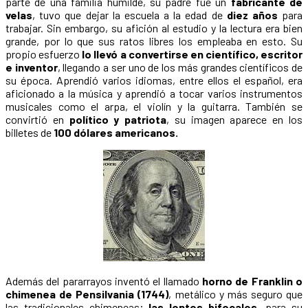
parte de una familia humilde, su padre fue un
fabricante de
velas
, tuvo que dejar la escuela a la edad de
diez años
para
trabajar. Sin embargo, su afición al estudio y la lectura era bien
grande, por lo que sus ratos libres los empleaba en esto. Su
propio esfuerzo
lo llevó a convertirse en científico, escritor
e inventor
, llegando a ser uno de los más grandes científicos de
su época. Aprendió varios idiomas, entre ellos el español, era
aficionado a la música y aprendió a tocar varios instrumentos
musicales como el arpa, el violín y la guitarra. También se
convirtió en
político y patriota
, su imagen aparece en los
billetes de
100 dólares americanos.
Además del pararrayos inventó el llamado
horno de Franklin o
chimenea de Pensilvania (1744)
, metálico y más seguro que
las tradicionales chimeneas;
las lentes bifocales
, para su