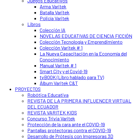
Juegos Educativos
Arma Varitek
Batalla Varitek
Policía Varitek
Libros
Colección IA
NOVELAS EDUCATIVAS DE CIENCIA FICCIÓN
Colección Tecnología y Emprendimiento
Colección Varitek # 1
La Nueva Capacitación en la Economía del
Conocimiento
Manual Varitek # 1
Smart City y el Covid-19
tvBOOK (Libro hablado para TV)
Álbum Varitek C&T
PROYECTOS
Robótica Educativa
REVISTA DE LA PRIMERA INFLUENCER VIRTUAL
DEL ECUADOR
REVISTA VARITEK KIDS
Concurso Trivia Varitek
Protección de la cara ante el COVID-19
Pantallas protectoras contra el COVID-19
Desarrollo de Prótesis con Impresoras 3D