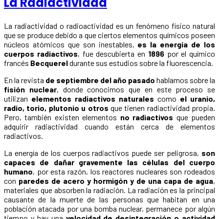
La Radiactividad
La radiactividad o radioactividad es un fenómeno físico natural
que se produce debido a que ciertos elementos químicos poseen
núcleos atómicos que son inestables,
es la energía de los
cuerpos radiactivos
, fue descubierta en
1896
por el químico
francés
Becquerel
durante sus estudios sobre la fluorescencia.
En la revista
de septiembre del año pasado
hablamos sobre la
fisión nuclear
, donde conocimos que en este proceso se
utilizan
elementos radiactivos naturales
como
el uranio,
radio, torio, plutonio u otros
que tienen radiactividad propia.
Pero, también existen elementos
no radiactivos
que pueden
adquirir radiactividad cuando están cerca de elementos
radiactivos.
La energía de los cuerpos radiactivos puede ser peligrosa,
son
capaces de dañar gravemente las células del cuerpo
humano
, por esta razón, los reactores nucleares son rodeados
con
paredes de acero y hormigón y de una capa de agua
,
materiales que absorben la radiación. La radiación es la principal
causante de la muerte de las personas que habitan en una
población atacada por una bomba nuclear, permanece por algún
tiempo y hay una
velocidad de desintegración o actividad