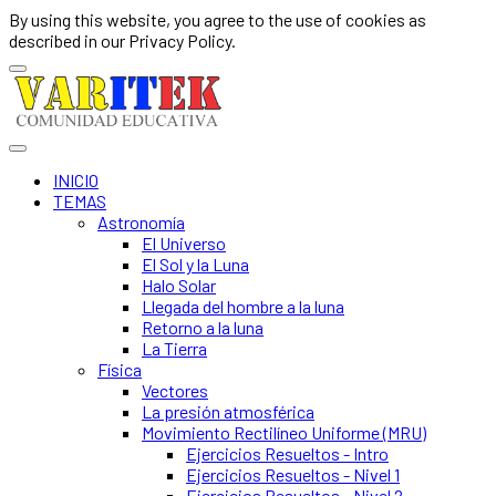
By using this website, you agree to the use of cookies as
described in our Privacy Policy.
INICIO
TEMAS
Astronomía
El Universo
El Sol y la Luna
Halo Solar
Llegada del hombre a la luna
Retorno a la luna
La Tierra
Física
Vectores
La presión atmosférica
Movimiento Rectilíneo Uniforme (MRU)
Ejercicios Resueltos - Intro
Ejercicios Resueltos - Nivel 1
Ejercicios Resueltos - Nivel 2