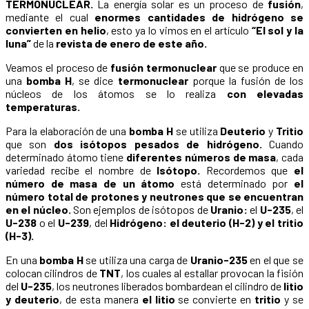
TERMONUCLEAR.
La energía solar es un proceso de
fusión
,
mediante el cual
enormes cantidades de hidrógeno se
convierten en helio
, esto ya lo vimos en el artículo
“El sol y la
luna”
de la
revista de enero de este año.
Veamos el proceso de
fusión termonuclear
que se produce en
una
bomba H
, se dice
termonuclear
porque la fusión de los
núcleos de los átomos se lo realiza
con elevadas
temperaturas.
Para la elaboración de una
bomba H
se utiliza
Deuterio
y
Tritio
que son
dos isótopos pesados de hidrógeno.
Cuando
determinado átomo tiene
diferentes números de masa
, cada
variedad recibe el nombre de
Isótopo.
Recordemos que
el
número de masa de un átomo
está determinado por
el
número total de protones y neutrones que se encuentran
en el núcleo.
Son ejemplos de isótopos de
Uranio:
el
U-235
, el
U-238
o el
U-239
, del
Hidrógeno:
el deuterio (H-2) y el tritio
(H-3).
En una
bomba H
se utiliza una carga de
Uranio-235
en el que se
colocan cilindros de
TNT
, los cuales al estallar provocan la fisión
del
U-235
, los neutrones liberados bombardean el cilindro de
litio
y deuterio
, de esta manera
el litio
se convierte en
tritio
y se