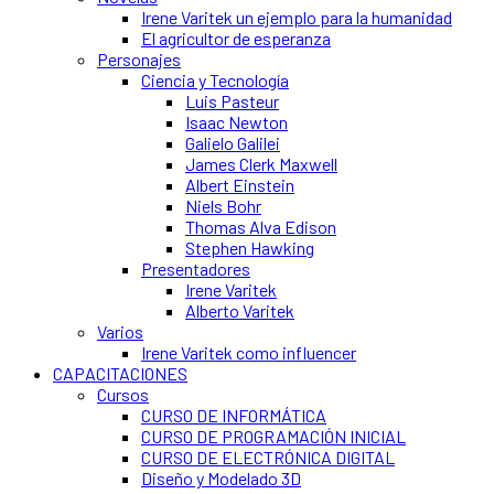
Irene Varitek un ejemplo para la humanidad
El agricultor de esperanza
Personajes
Ciencia y Tecnología
Luis Pasteur
Isaac Newton
Galielo Galilei
James Clerk Maxwell
Albert Einstein
Niels Bohr
Thomas Alva Edison
Stephen Hawking
Presentadores
Irene Varitek
Alberto Varitek
Varios
Irene Varitek como influencer
CAPACITACIONES
Cursos
CURSO DE INFORMÁTICA
CURSO DE PROGRAMACIÓN INICIAL
CURSO DE ELECTRÓNICA DIGITAL
Diseño y Modelado 3D