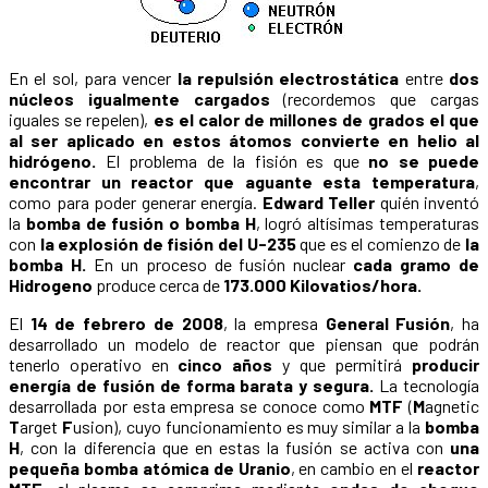
En el sol, para vencer
la repulsión electrostática
entre
dos
núcleos igualmente cargados
(recordemos que cargas
iguales se repelen),
es el calor de millones de grados el que
al ser aplicado en estos átomos convierte en helio al
hidrógeno.
El problema de la fisión es que
no se puede
encontrar un reactor que aguante esta temperatura
,
como para poder generar energía.
Edward Teller
quién inventó
la
bomba de fusión o bomba H
, logró altísimas temperaturas
con
la explosión de fisión del U-235
que es el comienzo de
la
bomba H.
En un proceso de fusión nuclear
cada gramo de
Hidrogeno
produce cerca de
173.000 Kilovatios/hora.
El
14 de febrero de 2008
, la empresa
General Fusión
, ha
desarrollado un modelo de reactor que piensan que podrán
tenerlo operativo en
cinco años
y que permitirá
producir
energía de fusión de forma barata y segura.
La tecnología
desarrollada por esta empresa se conoce como
MTF
(
M
agnetic
T
arget
F
usion), cuyo funcionamiento es muy similar a la
bomba
H
, con la diferencia que en estas la fusión se activa con
una
pequeña bomba atómica de Uranio
, en cambio en el
reactor