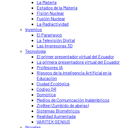
La Materia
Estados de la Materia
Fisión Nuclear
Fusión Nuclear
La Radiactividad
Inventos
El Pararrayos
La Televisión Digital
Las Impresoras 3D
Tecnología
El primer presentador virtual del Ecuador
La primera presentadora virtual del Ecuador
Profesores IA
Riesgos de la Inteligencia Artificial en la
Educación
Ciudad Ecológica
Código QR
Domótica
Medios de Comunicación Inalámbricos
ZigBee (Zumbido de abejas)
Sistemas Biométricos
Realidad Aumentada
VARITEK GENIUS
Novelas