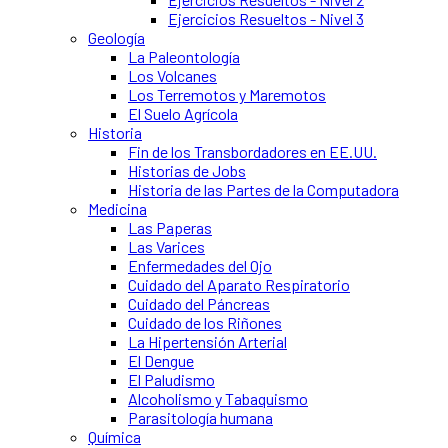
Ejercicios Resueltos - Nivel 3
Geología
La Paleontología
Los Volcanes
Los Terremotos y Maremotos
El Suelo Agrícola
Historia
Fin de los Transbordadores en EE.UU.
Historias de Jobs
Historia de las Partes de la Computadora
Medicina
Las Paperas
Las Varices
Enfermedades del Ojo
Cuidado del Aparato Respiratorio
Cuidado del Páncreas
Cuidado de los Riñones
La Hipertensión Arterial
El Dengue
El Paludismo
Alcoholismo y Tabaquismo
Parasitología humana
Química