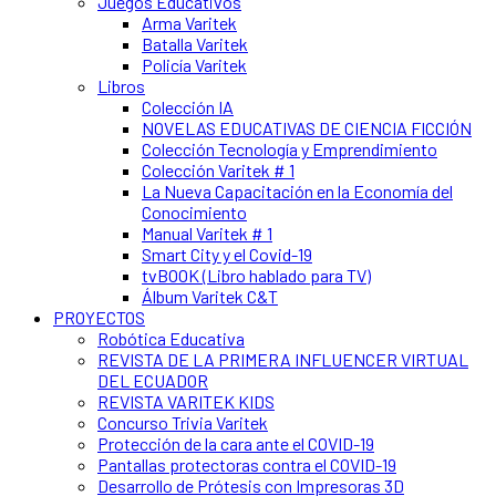
Juegos Educativos
Arma Varitek
Batalla Varitek
Policía Varitek
Libros
Colección IA
NOVELAS EDUCATIVAS DE CIENCIA FICCIÓN
Colección Tecnología y Emprendimiento
Colección Varitek # 1
La Nueva Capacitación en la Economía del
Conocimiento
Manual Varitek # 1
Smart City y el Covid-19
tvBOOK (Libro hablado para TV)
Álbum Varitek C&T
PROYECTOS
Robótica Educativa
REVISTA DE LA PRIMERA INFLUENCER VIRTUAL
DEL ECUADOR
REVISTA VARITEK KIDS
Concurso Trivia Varitek
Protección de la cara ante el COVID-19
Pantallas protectoras contra el COVID-19
Desarrollo de Prótesis con Impresoras 3D