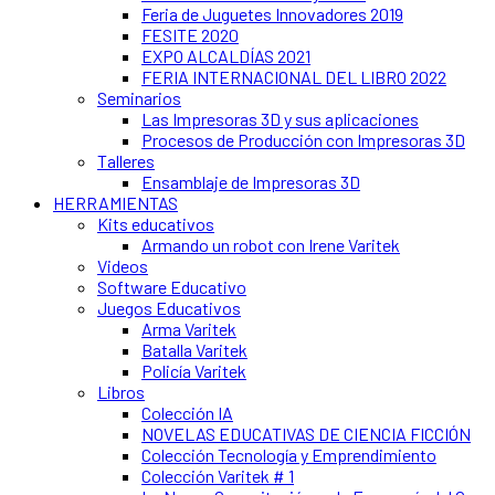
Feria de Juguetes Innovadores 2019
FESITE 2020
EXPO ALCALDÍAS 2021
FERIA INTERNACIONAL DEL LIBRO 2022
Seminarios
Las Impresoras 3D y sus aplicaciones
Procesos de Producción con Impresoras 3D
Talleres
Ensamblaje de Impresoras 3D
HERRAMIENTAS
Kits educativos
Armando un robot con Irene Varitek
Videos
Software Educativo
Juegos Educativos
Arma Varitek
Batalla Varitek
Policía Varitek
Libros
Colección IA
NOVELAS EDUCATIVAS DE CIENCIA FICCIÓN
Colección Tecnología y Emprendimiento
Colección Varitek # 1