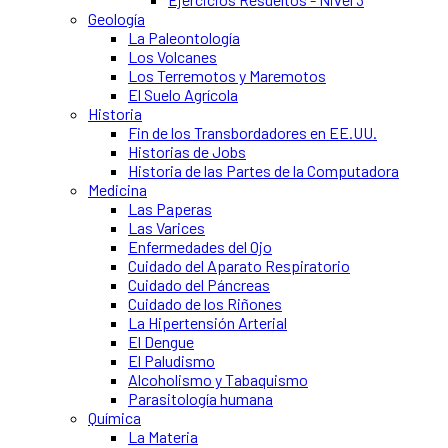
Geología
La Paleontología
Los Volcanes
Los Terremotos y Maremotos
El Suelo Agrícola
Historia
Fin de los Transbordadores en EE.UU.
Historias de Jobs
Historia de las Partes de la Computadora
Medicina
Las Paperas
Las Varices
Enfermedades del Ojo
Cuidado del Aparato Respiratorio
Cuidado del Páncreas
Cuidado de los Riñones
La Hipertensión Arterial
El Dengue
El Paludismo
Alcoholismo y Tabaquismo
Parasitología humana
Química
La Materia