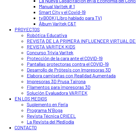
La Nueva Capacitación en la Economía del Con
Manual Varitek # 1
Smart City y el Covid-19
tvBOOK (Libro hablado para TV)
Álbum Varitek C&T
PROYECTOS
Robótica Educativa
REVISTA DE LA PRIMERA INFLUENCER VIRTUAL D
REVISTA VARITEK KIDS
Concurso Trivia Varitek
Protección de la cara ante el COVID-19
Pantallas protectoras contra el COVID-19
Desarrollo de Prótesis con Impresoras 3D
Elabora camisetas con Realidad Aumentada
Impresoras 3D Prusa Tairona
Filamentos para impresoras 3D
Solución Evaluadora VARITEK
EN LOS MEDIOS
Suplemento en Feria
Programa N'Boga
Revista Técnica CRIEEL
La Revista del Mediodía
CONTACTO