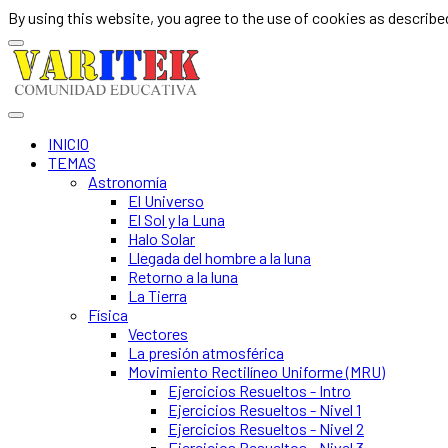
By using this website, you agree to the use of cookies as described
INICIO
TEMAS
Astronomía
El Universo
El Sol y la Luna
Halo Solar
Llegada del hombre a la luna
Retorno a la luna
La Tierra
Física
Vectores
La presión atmosférica
Movimiento Rectilíneo Uniforme (MRU)
Ejercicios Resueltos - Intro
Ejercicios Resueltos - Nivel 1
Ejercicios Resueltos - Nivel 2
Ejercicios Resueltos - Nivel 3