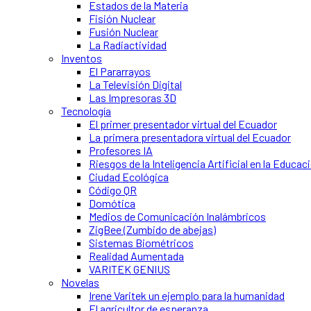
Estados de la Materia
Fisión Nuclear
Fusión Nuclear
La Radiactividad
Inventos
El Pararrayos
La Televisión Digital
Las Impresoras 3D
Tecnología
El primer presentador virtual del Ecuador
La primera presentadora virtual del Ecuador
Profesores IA
Riesgos de la Inteligencia Artificial en la Educac
Ciudad Ecológica
Código QR
Domótica
Medios de Comunicación Inalámbricos
ZigBee (Zumbido de abejas)
Sistemas Biométricos
Realidad Aumentada
VARITEK GENIUS
Novelas
Irene Varitek un ejemplo para la humanidad
El agricultor de esperanza