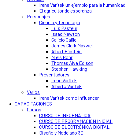
Irene Varitek un ejemplo para la humanidad
El agricultor de esperanza
Personajes
Ciencia y Tecnología
Luis Pasteur
Isaac Newton
Galielo Galilei
James Clerk Maxwell
Albert Einstein
Niels Bohr
Thomas Alva Edison
Stephen Hawking
Presentadores
Irene Varitek
Alberto Varitek
Varios
Irene Varitek como influencer
CAPACITACIONES
Cursos
CURSO DE INFORMÁTICA
CURSO DE PROGRAMACIÓN INICIAL
CURSO DE ELECTRÓNICA DIGITAL
Diseño y Modelado 3D