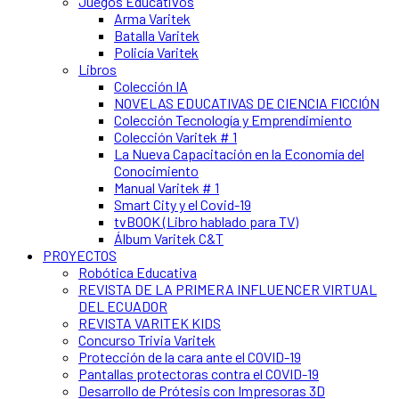
Juegos Educativos
Arma Varitek
Batalla Varitek
Policía Varitek
Libros
Colección IA
NOVELAS EDUCATIVAS DE CIENCIA FICCIÓN
Colección Tecnología y Emprendimiento
Colección Varitek # 1
La Nueva Capacitación en la Economía del
Conocimiento
Manual Varitek # 1
Smart City y el Covid-19
tvBOOK (Libro hablado para TV)
Álbum Varitek C&T
PROYECTOS
Robótica Educativa
REVISTA DE LA PRIMERA INFLUENCER VIRTUAL
DEL ECUADOR
REVISTA VARITEK KIDS
Concurso Trivia Varitek
Protección de la cara ante el COVID-19
Pantallas protectoras contra el COVID-19
Desarrollo de Prótesis con Impresoras 3D