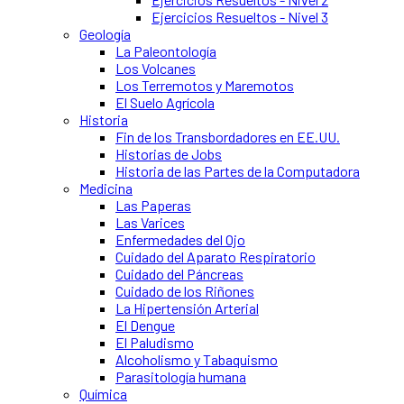
Ejercicios Resueltos - Nivel 3
Geología
La Paleontología
Los Volcanes
Los Terremotos y Maremotos
El Suelo Agrícola
Historia
Fin de los Transbordadores en EE.UU.
Historias de Jobs
Historia de las Partes de la Computadora
Medicina
Las Paperas
Las Varices
Enfermedades del Ojo
Cuidado del Aparato Respiratorio
Cuidado del Páncreas
Cuidado de los Riñones
La Hipertensión Arterial
El Dengue
El Paludismo
Alcoholismo y Tabaquismo
Parasitología humana
Química