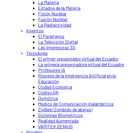
La Materia
Estados de la Materia
Fisión Nuclear
Fusión Nuclear
La Radiactividad
Inventos
El Pararrayos
La Televisión Digital
Las Impresoras 3D
Tecnología
El primer presentador virtual del Ecuador
La primera presentadora virtual del Ecuador
Profesores IA
Riesgos de la Inteligencia Artificial en la
Educación
Ciudad Ecológica
Código QR
Domótica
Medios de Comunicación Inalámbricos
ZigBee (Zumbido de abejas)
Sistemas Biométricos
Realidad Aumentada
VARITEK GENIUS
Novelas