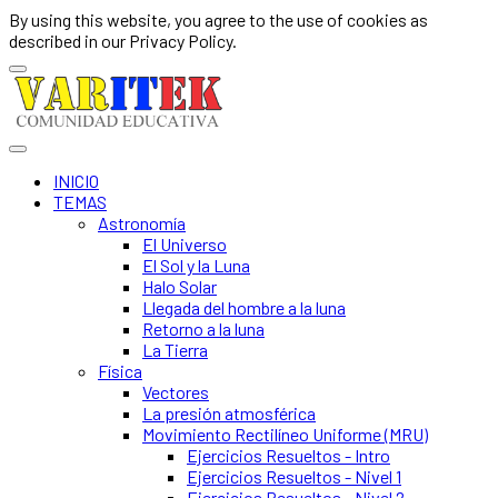
By using this website, you agree to the use of cookies as
described in our Privacy Policy.
INICIO
TEMAS
Astronomía
El Universo
El Sol y la Luna
Halo Solar
Llegada del hombre a la luna
Retorno a la luna
La Tierra
Física
Vectores
La presión atmosférica
Movimiento Rectilíneo Uniforme (MRU)
Ejercicios Resueltos - Intro
Ejercicios Resueltos - Nivel 1
Ejercicios Resueltos - Nivel 2