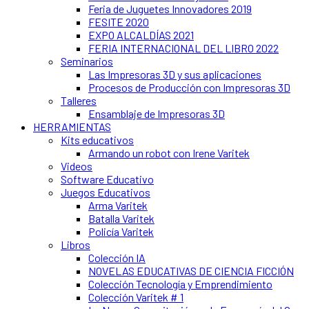
Feria de Juguetes Innovadores 2019
FESITE 2020
EXPO ALCALDÍAS 2021
FERIA INTERNACIONAL DEL LIBRO 2022
Seminarios
Las Impresoras 3D y sus aplicaciones
Procesos de Producción con Impresoras 3D
Talleres
Ensamblaje de Impresoras 3D
HERRAMIENTAS
Kits educativos
Armando un robot con Irene Varitek
Videos
Software Educativo
Juegos Educativos
Arma Varitek
Batalla Varitek
Policía Varitek
Libros
Colección IA
NOVELAS EDUCATIVAS DE CIENCIA FICCIÓN
Colección Tecnología y Emprendimiento
Colección Varitek # 1