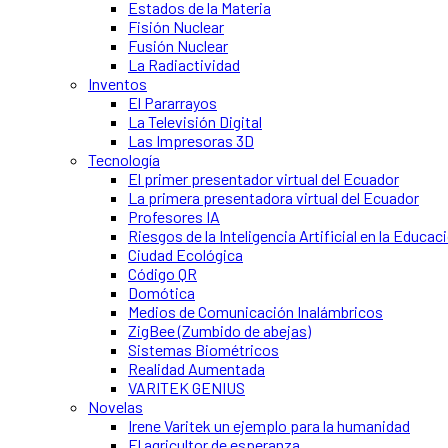
Estados de la Materia
Fisión Nuclear
Fusión Nuclear
La Radiactividad
Inventos
El Pararrayos
La Televisión Digital
Las Impresoras 3D
Tecnología
El primer presentador virtual del Ecuador
La primera presentadora virtual del Ecuador
Profesores IA
Riesgos de la Inteligencia Artificial en la Educac
Ciudad Ecológica
Código QR
Domótica
Medios de Comunicación Inalámbricos
ZigBee (Zumbido de abejas)
Sistemas Biométricos
Realidad Aumentada
VARITEK GENIUS
Novelas
Irene Varitek un ejemplo para la humanidad
El agricultor de esperanza