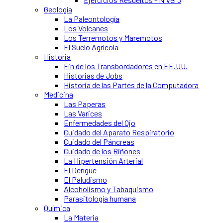
Geología
La Paleontología
Los Volcanes
Los Terremotos y Maremotos
El Suelo Agrícola
Historia
Fin de los Transbordadores en EE.UU.
Historias de Jobs
Historia de las Partes de la Computadora
Medicina
Las Paperas
Las Varices
Enfermedades del Ojo
Cuidado del Aparato Respiratorio
Cuidado del Páncreas
Cuidado de los Riñones
La Hipertensión Arterial
El Dengue
El Paludismo
Alcoholismo y Tabaquismo
Parasitología humana
Química
La Materia