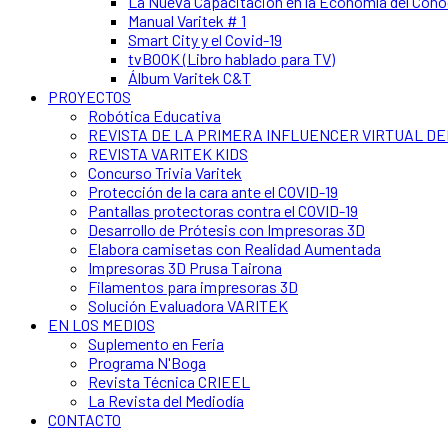
La Nueva Capacitación en la Economía del Con
Manual Varitek # 1
Smart City y el Covid-19
tvBOOK (Libro hablado para TV)
Álbum Varitek C&T
PROYECTOS
Robótica Educativa
REVISTA DE LA PRIMERA INFLUENCER VIRTUAL D
REVISTA VARITEK KIDS
Concurso Trivia Varitek
Protección de la cara ante el COVID-19
Pantallas protectoras contra el COVID-19
Desarrollo de Prótesis con Impresoras 3D
Elabora camisetas con Realidad Aumentada
Impresoras 3D Prusa Tairona
Filamentos para impresoras 3D
Solución Evaluadora VARITEK
EN LOS MEDIOS
Suplemento en Feria
Programa N'Boga
Revista Técnica CRIEEL
La Revista del Mediodía
CONTACTO