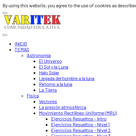
By using this website, you agree to the use of cookies as described
INICIO
TEMAS
Astronomía
El Universo
El Sol y la Luna
Halo Solar
Llegada del hombre a la luna
Retorno a la luna
La Tierra
Física
Vectores
La presión atmosférica
Movimiento Rectilíneo Uniforme (MRU)
Ejercicios Resueltos - Intro
Ejercicios Resueltos - Nivel 1
Ejercicios Resueltos - Nivel 2
Ejercicios Resueltos - Nivel 3