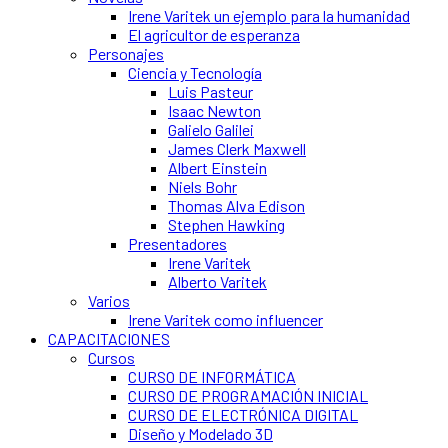
Irene Varitek un ejemplo para la humanidad
El agricultor de esperanza
Personajes
Ciencia y Tecnología
Luis Pasteur
Isaac Newton
Galielo Galilei
James Clerk Maxwell
Albert Einstein
Niels Bohr
Thomas Alva Edison
Stephen Hawking
Presentadores
Irene Varitek
Alberto Varitek
Varios
Irene Varitek como influencer
CAPACITACIONES
Cursos
CURSO DE INFORMÁTICA
CURSO DE PROGRAMACIÓN INICIAL
CURSO DE ELECTRÓNICA DIGITAL
Diseño y Modelado 3D