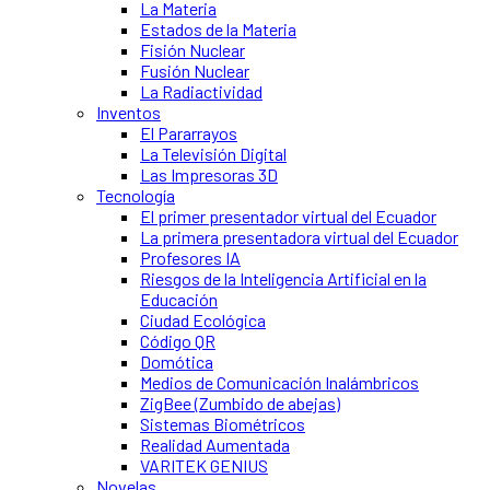
La Materia
Estados de la Materia
Fisión Nuclear
Fusión Nuclear
La Radiactividad
Inventos
El Pararrayos
La Televisión Digital
Las Impresoras 3D
Tecnología
El primer presentador virtual del Ecuador
La primera presentadora virtual del Ecuador
Profesores IA
Riesgos de la Inteligencia Artificial en la
Educación
Ciudad Ecológica
Código QR
Domótica
Medios de Comunicación Inalámbricos
ZigBee (Zumbido de abejas)
Sistemas Biométricos
Realidad Aumentada
VARITEK GENIUS
Novelas