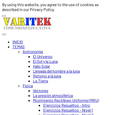
By using this website, you agree to the use of cookies as
described in our Privacy Policy.
INICIO
TEMAS
Astronomía
El Universo
El Sol y la Luna
Halo Solar
Llegada del hombre a la luna
Retorno a la luna
La Tierra
Física
Vectores
La presión atmosférica
Movimiento Rectilíneo Uniforme (MRU)
Ejercicios Resueltos - Intro
Ejercicios Resueltos - Nivel 1
Ejercicios Resueltos - Nivel 2