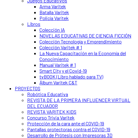
Juegos Educativos
Arma Varitek
Batalla Varitek
Policía Varitek
Libros
Colección IA
NOVELAS EDUCATIVAS DE CIENCIA FICCIÓN
Colección Tecnología y Emprendimiento
Colección Varitek # 1
La Nueva Capacitación en la Economía del
Conocimiento
Manual Varitek # 1
Smart City y el Covid-19
tvBOOK (Libro hablado para TV)
Álbum Varitek C&T
PROYECTOS
Robótica Educativa
REVISTA DE LA PRIMERA INFLUENCER VIRTUAL
DEL ECUADOR
REVISTA VARITEK KIDS
Concurso Trivia Varitek
Protección de la cara ante el COVID-19
Pantallas protectoras contra el COVID-19
Desarrollo de Prótesis con Impresoras 3D