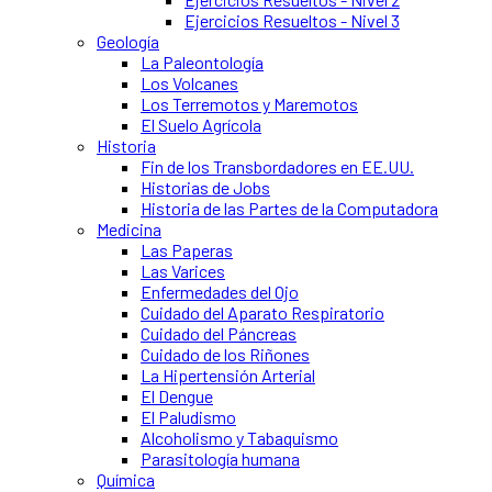
Ejercicios Resueltos - Nivel 3
Geología
La Paleontología
Los Volcanes
Los Terremotos y Maremotos
El Suelo Agrícola
Historia
Fin de los Transbordadores en EE.UU.
Historias de Jobs
Historia de las Partes de la Computadora
Medicina
Las Paperas
Las Varices
Enfermedades del Ojo
Cuidado del Aparato Respiratorio
Cuidado del Páncreas
Cuidado de los Riñones
La Hipertensión Arterial
El Dengue
El Paludismo
Alcoholismo y Tabaquismo
Parasitología humana
Química