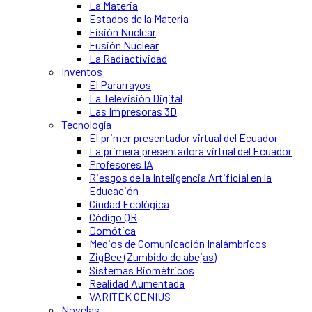
La Materia
Estados de la Materia
Fisión Nuclear
Fusión Nuclear
La Radiactividad
Inventos
El Pararrayos
La Televisión Digital
Las Impresoras 3D
Tecnología
El primer presentador virtual del Ecuador
La primera presentadora virtual del Ecuador
Profesores IA
Riesgos de la Inteligencia Artificial en la
Educación
Ciudad Ecológica
Código QR
Domótica
Medios de Comunicación Inalámbricos
ZigBee (Zumbido de abejas)
Sistemas Biométricos
Realidad Aumentada
VARITEK GENIUS
Novelas