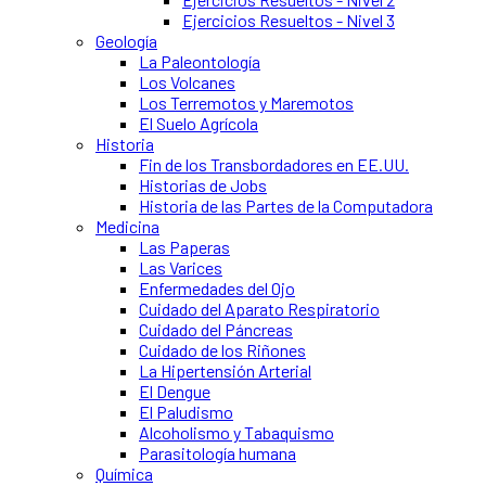
Ejercicios Resueltos - Nivel 3
Geología
La Paleontología
Los Volcanes
Los Terremotos y Maremotos
El Suelo Agrícola
Historia
Fin de los Transbordadores en EE.UU.
Historias de Jobs
Historia de las Partes de la Computadora
Medicina
Las Paperas
Las Varices
Enfermedades del Ojo
Cuidado del Aparato Respiratorio
Cuidado del Páncreas
Cuidado de los Riñones
La Hipertensión Arterial
El Dengue
El Paludismo
Alcoholismo y Tabaquismo
Parasitología humana
Química