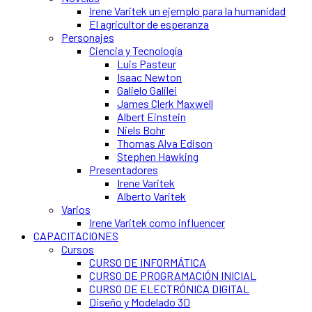
Irene Varitek un ejemplo para la humanidad
El agricultor de esperanza
Personajes
Ciencia y Tecnología
Luis Pasteur
Isaac Newton
Galielo Galilei
James Clerk Maxwell
Albert Einstein
Niels Bohr
Thomas Alva Edison
Stephen Hawking
Presentadores
Irene Varitek
Alberto Varitek
Varios
Irene Varitek como influencer
CAPACITACIONES
Cursos
CURSO DE INFORMÁTICA
CURSO DE PROGRAMACIÓN INICIAL
CURSO DE ELECTRÓNICA DIGITAL
Diseño y Modelado 3D