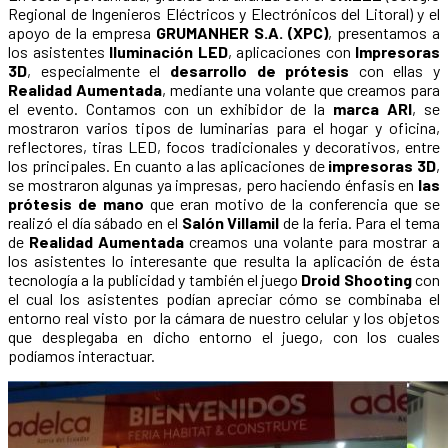
Regional de Ingenieros Eléctricos y Electrónicos del Litoral) y el
apoyo de la empresa
GRUMANHER S.A. (XPC)
, presentamos a
los asistentes
Iluminación LED
, aplicaciones con
Impresoras
3D
, especialmente el
desarrollo de prótesis
con ellas y
Realidad Aumentada
, mediante una volante que creamos para
el evento. Contamos con un exhibidor de la
marca ARI
, se
mostraron varios tipos de luminarias para el hogar y oficina,
reflectores, tiras LED, focos tradicionales y decorativos, entre
los principales. En cuanto a las aplicaciones de
impresoras 3D
,
se mostraron algunas ya impresas, pero haciendo énfasis en
las
prótesis de mano
que eran motivo de la conferencia que se
realizó el día sábado en el
Salón Villamil
de la feria. Para el tema
de
Realidad Aumentada
creamos una volante para mostrar a
los asistentes lo interesante que resulta la aplicación de ésta
tecnología a la publicidad y también el juego
Droid Shooting
con
el cual los asistentes podían apreciar cómo se combinaba el
entorno real visto por la cámara de nuestro celular y los objetos
que desplegaba en dicho entorno el juego, con los cuales
podíamos interactuar.