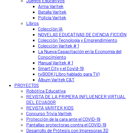
Juegos Educativos
Arma Varitek
Batalla Varitek
Policía Varitek
Libros
Colección IA
NOVELAS EDUCATIVAS DE CIENCIA FICCIÓN
Colección Tecnología y Emprendimiento
Colección Varitek # 1
La Nueva Capacitación en la Economía del
Conocimiento
Manual Varitek # 1
Smart City y el Covid-19
tvBOOK (Libro hablado para TV)
Álbum Varitek C&T
PROYECTOS
Robótica Educativa
REVISTA DE LA PRIMERA INFLUENCER VIRTUAL
DEL ECUADOR
REVISTA VARITEK KIDS
Concurso Trivia Varitek
Protección de la cara ante el COVID-19
Pantallas protectoras contra el COVID-19
Desarrollo de Prótesis con Impresoras 3D