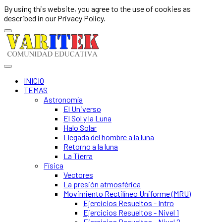
By using this website, you agree to the use of cookies as
described in our Privacy Policy.
INICIO
TEMAS
Astronomía
El Universo
El Sol y la Luna
Halo Solar
Llegada del hombre a la luna
Retorno a la luna
La Tierra
Física
Vectores
La presión atmosférica
Movimiento Rectilíneo Uniforme (MRU)
Ejercicios Resueltos - Intro
Ejercicios Resueltos - Nivel 1
Ejercicios Resueltos - Nivel 2