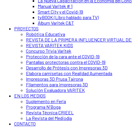
La Nueva Capacitación en la Economía del Con
Manual Varitek # 1
Smart City y el Covid-19
tvBOOK (Libro hablado para TV)
Álbum Varitek C&T
PROYECTOS
Robótica Educativa
REVISTA DE LA PRIMERA INFLUENCER VIRTUAL D
REVISTA VARITEK KIDS
Concurso Trivia Varitek
Protección de la cara ante el COVID-19
Pantallas protectoras contra el COVID-19
Desarrollo de Prótesis con Impresoras 3D
Elabora camisetas con Realidad Aumentada
Impresoras 3D Prusa Tairona
Filamentos para impresoras 3D
Solución Evaluadora VARITEK
EN LOS MEDIOS
Suplemento en Feria
Programa N'Boga
Revista Técnica CRIEEL
La Revista del Mediodía
CONTACTO