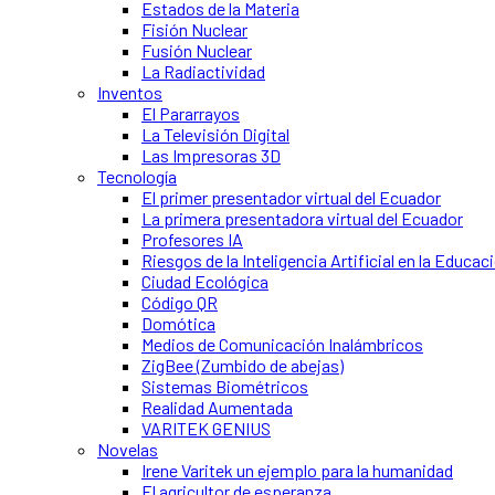
Estados de la Materia
Fisión Nuclear
Fusión Nuclear
La Radiactividad
Inventos
El Pararrayos
La Televisión Digital
Las Impresoras 3D
Tecnología
El primer presentador virtual del Ecuador
La primera presentadora virtual del Ecuador
Profesores IA
Riesgos de la Inteligencia Artificial en la Educac
Ciudad Ecológica
Código QR
Domótica
Medios de Comunicación Inalámbricos
ZigBee (Zumbido de abejas)
Sistemas Biométricos
Realidad Aumentada
VARITEK GENIUS
Novelas
Irene Varitek un ejemplo para la humanidad
El agricultor de esperanza