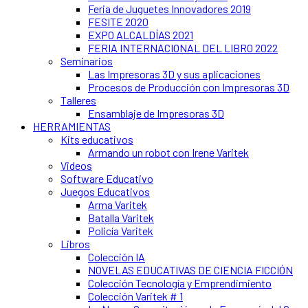
Feria de Juguetes Innovadores 2019
FESITE 2020
EXPO ALCALDÍAS 2021
FERIA INTERNACIONAL DEL LIBRO 2022
Seminarios
Las Impresoras 3D y sus aplicaciones
Procesos de Producción con Impresoras 3D
Talleres
Ensamblaje de Impresoras 3D
HERRAMIENTAS
Kits educativos
Armando un robot con Irene Varitek
Videos
Software Educativo
Juegos Educativos
Arma Varitek
Batalla Varitek
Policía Varitek
Libros
Colección IA
NOVELAS EDUCATIVAS DE CIENCIA FICCIÓN
Colección Tecnología y Emprendimiento
Colección Varitek # 1