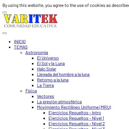
By using this website, you agree to the use of cookies as described
INICIO
TEMAS
Astronomía
El Universo
El Sol y la Luna
Halo Solar
Llegada del hombre a la luna
Retorno a la luna
La Tierra
Física
Vectores
La presión atmosférica
Movimiento Rectilíneo Uniforme (MRU)
Ejercicios Resueltos - Intro
Ejercicios Resueltos - Nivel 1
Ejercicios Resueltos - Nivel 2
Ejercicios Resueltos - Nivel 3