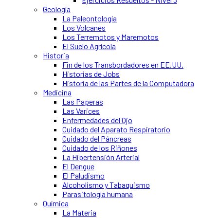
Geología
La Paleontología
Los Volcanes
Los Terremotos y Maremotos
El Suelo Agrícola
Historia
Fin de los Transbordadores en EE.UU.
Historias de Jobs
Historia de las Partes de la Computadora
Medicina
Las Paperas
Las Varices
Enfermedades del Ojo
Cuidado del Aparato Respiratorio
Cuidado del Páncreas
Cuidado de los Riñones
La Hipertensión Arterial
El Dengue
El Paludismo
Alcoholismo y Tabaquismo
Parasitología humana
Química
La Materia