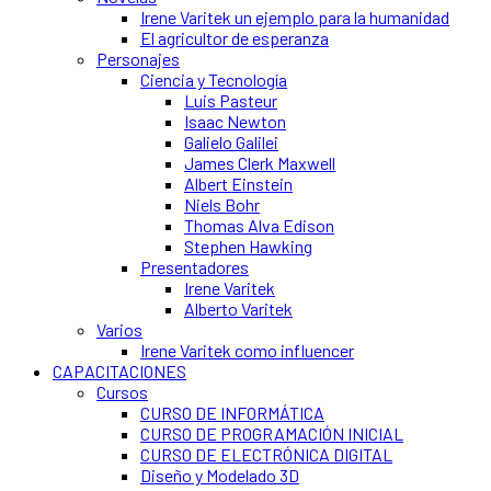
Irene Varitek un ejemplo para la humanidad
El agricultor de esperanza
Personajes
Ciencia y Tecnología
Luis Pasteur
Isaac Newton
Galielo Galilei
James Clerk Maxwell
Albert Einstein
Niels Bohr
Thomas Alva Edison
Stephen Hawking
Presentadores
Irene Varitek
Alberto Varitek
Varios
Irene Varitek como influencer
CAPACITACIONES
Cursos
CURSO DE INFORMÁTICA
CURSO DE PROGRAMACIÓN INICIAL
CURSO DE ELECTRÓNICA DIGITAL
Diseño y Modelado 3D