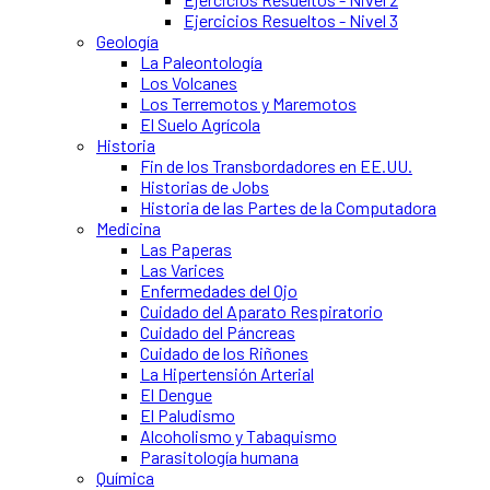
Ejercicios Resueltos - Nivel 3
Geología
La Paleontología
Los Volcanes
Los Terremotos y Maremotos
El Suelo Agrícola
Historia
Fin de los Transbordadores en EE.UU.
Historias de Jobs
Historia de las Partes de la Computadora
Medicina
Las Paperas
Las Varices
Enfermedades del Ojo
Cuidado del Aparato Respiratorio
Cuidado del Páncreas
Cuidado de los Riñones
La Hipertensión Arterial
El Dengue
El Paludismo
Alcoholismo y Tabaquismo
Parasitología humana
Química