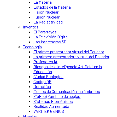
La Materia
Estados de la Materia
Fisión Nuclear
Fusión Nuclear
La Radiactividad
Inventos
El Pararrayos
La Televisión Digital
Las Impresoras 3D
Tecnología
El primer presentador virtual del Ecuador
La primera presentadora virtual del Ecuador
Profesores IA
Riesgos de la Inteligencia Artificial en la
Educación
Ciudad Ecológica
Código QR
Domótica
Medios de Comunicación Inalámbricos
ZigBee (Zumbido de abejas)
Sistemas Biométricos
Realidad Aumentada
VARITEK GENIUS
Novelas