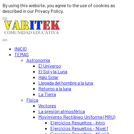
By using this website, you agree to the use of cookies as
described in our Privacy Policy.
INICIO
TEMAS
Astronomía
El Universo
El Sol y la Luna
Halo Solar
Llegada del hombre a la luna
Retorno a la luna
La Tierra
Física
Vectores
La presión atmosférica
Movimiento Rectilíneo Uniforme (MRU)
Ejercicios Resueltos - Intro
Ejercicios Resueltos - Nivel 1
Ejercicios Resueltos - Nivel 2