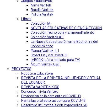
Juegos Educativos
Arma Varitek
Batalla Varitek
Policía Varitek
Libros
Colección IA
NOVELAS EDUCATIVAS DE CIENCIA FICCIÓN
Colección Tecnología y Emprendimiento
Colección Varitek # 1
La Nueva Capacitación en la Economía del
Conocimiento
Manual Varitek # 1
Smart City y el Covid-19
tvBOOK (Libro hablado para TV)
Álbum Varitek C&T
PROYECTOS
Robótica Educativa
REVISTA DE LA PRIMERA INFLUENCER VIRTUAL
DEL ECUADOR
REVISTA VARITEK KIDS
Concurso Trivia Varitek
Protección de la cara ante el COVID-19
Pantallas protectoras contra el COVID-19
Desarrollo de Prótesis con Impresoras 3D