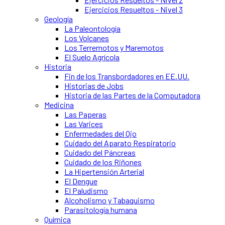
Ejercicios Resueltos - Nivel 3
Geología
La Paleontología
Los Volcanes
Los Terremotos y Maremotos
El Suelo Agrícola
Historia
Fin de los Transbordadores en EE.UU.
Historias de Jobs
Historia de las Partes de la Computadora
Medicina
Las Paperas
Las Varices
Enfermedades del Ojo
Cuidado del Aparato Respiratorio
Cuidado del Páncreas
Cuidado de los Riñones
La Hipertensión Arterial
El Dengue
El Paludismo
Alcoholismo y Tabaquismo
Parasitología humana
Química