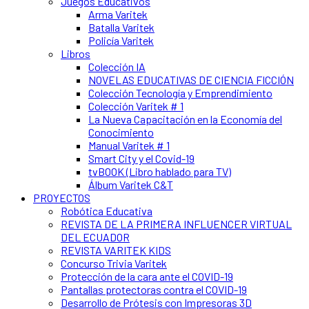
Juegos Educativos
Arma Varitek
Batalla Varitek
Policía Varitek
Libros
Colección IA
NOVELAS EDUCATIVAS DE CIENCIA FICCIÓN
Colección Tecnología y Emprendimiento
Colección Varitek # 1
La Nueva Capacitación en la Economía del
Conocimiento
Manual Varitek # 1
Smart City y el Covid-19
tvBOOK (Libro hablado para TV)
Álbum Varitek C&T
PROYECTOS
Robótica Educativa
REVISTA DE LA PRIMERA INFLUENCER VIRTUAL
DEL ECUADOR
REVISTA VARITEK KIDS
Concurso Trivia Varitek
Protección de la cara ante el COVID-19
Pantallas protectoras contra el COVID-19
Desarrollo de Prótesis con Impresoras 3D