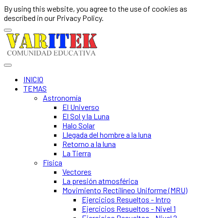
By using this website, you agree to the use of cookies as
described in our Privacy Policy.
INICIO
TEMAS
Astronomía
El Universo
El Sol y la Luna
Halo Solar
Llegada del hombre a la luna
Retorno a la luna
La Tierra
Física
Vectores
La presión atmosférica
Movimiento Rectilíneo Uniforme (MRU)
Ejercicios Resueltos - Intro
Ejercicios Resueltos - Nivel 1
Ejercicios Resueltos - Nivel 2