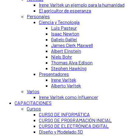
Irene Varitek un ejemplo para la humanidad
El agricultor de esperanza
Personajes
Ciencia y Tecnología
Luis Pasteur
Isaac Newton
Galielo Galilei
James Clerk Maxwell
Albert Einstein
Niels Bohr
Thomas Alva Edison
Stephen Hawking
Presentadores
Irene Varitek
Alberto Varitek
Varios
Irene Varitek como influencer
CAPACITACIONES
Cursos
CURSO DE INFORMÁTICA
CURSO DE PROGRAMACIÓN INICIAL
CURSO DE ELECTRÓNICA DIGITAL
Diseño y Modelado 3D