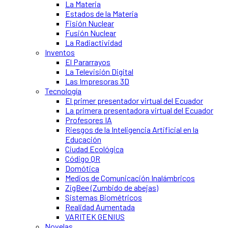
La Materia
Estados de la Materia
Fisión Nuclear
Fusión Nuclear
La Radiactividad
Inventos
El Pararrayos
La Televisión Digital
Las Impresoras 3D
Tecnología
El primer presentador virtual del Ecuador
La primera presentadora virtual del Ecuador
Profesores IA
Riesgos de la Inteligencia Artificial en la
Educación
Ciudad Ecológica
Código QR
Domótica
Medios de Comunicación Inalámbricos
ZigBee (Zumbido de abejas)
Sistemas Biométricos
Realidad Aumentada
VARITEK GENIUS
Novelas