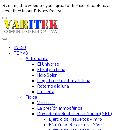
By using this website, you agree to the use of cookies as
described in our Privacy Policy.
INICIO
TEMAS
Astronomía
El Universo
El Sol y la Luna
Halo Solar
Llegada del hombre a la luna
Retorno a la luna
La Tierra
Física
Vectores
La presión atmosférica
Movimiento Rectilíneo Uniforme (MRU)
Ejercicios Resueltos - Intro
Ejercicios Resueltos - Nivel 1
Ejercicios Resueltos - Nivel 2