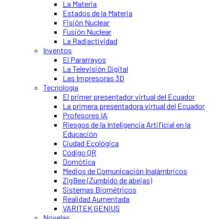
La Materia
Estados de la Materia
Fisión Nuclear
Fusión Nuclear
La Radiactividad
Inventos
El Pararrayos
La Televisión Digital
Las Impresoras 3D
Tecnología
El primer presentador virtual del Ecuador
La primera presentadora virtual del Ecuador
Profesores IA
Riesgos de la Inteligencia Artificial en la
Educación
Ciudad Ecológica
Código QR
Domótica
Medios de Comunicación Inalámbricos
ZigBee (Zumbido de abejas)
Sistemas Biométricos
Realidad Aumentada
VARITEK GENIUS
Novelas