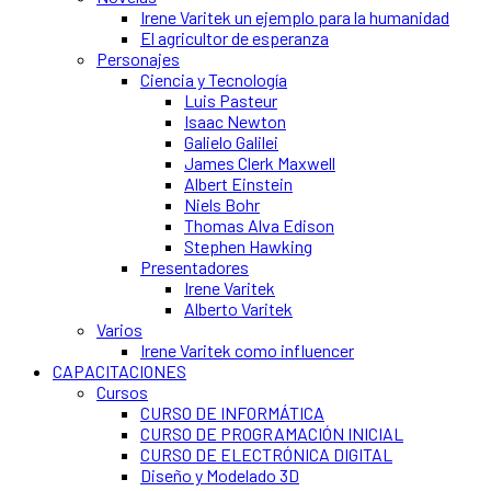
Irene Varitek un ejemplo para la humanidad
El agricultor de esperanza
Personajes
Ciencia y Tecnología
Luis Pasteur
Isaac Newton
Galielo Galilei
James Clerk Maxwell
Albert Einstein
Niels Bohr
Thomas Alva Edison
Stephen Hawking
Presentadores
Irene Varitek
Alberto Varitek
Varios
Irene Varitek como influencer
CAPACITACIONES
Cursos
CURSO DE INFORMÁTICA
CURSO DE PROGRAMACIÓN INICIAL
CURSO DE ELECTRÓNICA DIGITAL
Diseño y Modelado 3D