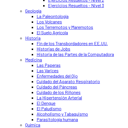
Ejercicios Resueltos - Nivel 3
Geología
La Paleontología
Los Volcanes
Los Terremotos y Maremotos
El Suelo Agrícola
Historia
Fin de los Transbordadores en EE.UU.
Historias de Jobs
Historia de las Partes de la Computadora
Medicina
Las Paperas
Las Varices
Enfermedades del Ojo
Cuidado del Aparato Respiratorio
Cuidado del Páncreas
Cuidado de los Riñones
La Hipertensión Arterial
El Dengue
El Paludismo
Alcoholismo y Tabaquismo
Parasitología humana
Química