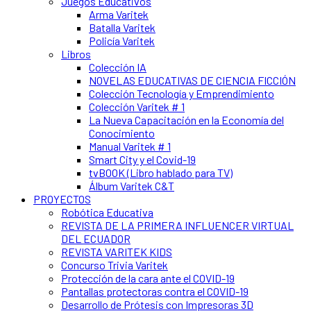
Juegos Educativos
Arma Varitek
Batalla Varitek
Policía Varitek
Libros
Colección IA
NOVELAS EDUCATIVAS DE CIENCIA FICCIÓN
Colección Tecnología y Emprendimiento
Colección Varitek # 1
La Nueva Capacitación en la Economía del
Conocimiento
Manual Varitek # 1
Smart City y el Covid-19
tvBOOK (Libro hablado para TV)
Álbum Varitek C&T
PROYECTOS
Robótica Educativa
REVISTA DE LA PRIMERA INFLUENCER VIRTUAL
DEL ECUADOR
REVISTA VARITEK KIDS
Concurso Trivia Varitek
Protección de la cara ante el COVID-19
Pantallas protectoras contra el COVID-19
Desarrollo de Prótesis con Impresoras 3D