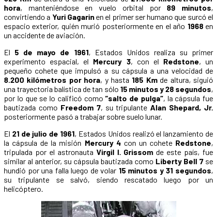
hora
, manteniéndose en vuelo orbital por
89 minutos
,
convirtiendo a
Yuri Gagarin
en el primer ser humano que surcó el
espacio exterior, quién murió posteriormente en el año
1968
en
un accidente de aviación.
El
5 de mayo de 1961
, Estados Unidos realiza su primer
experimento espacial, el
Mercury 3
, con el
Redstone
, un
pequeño cohete que impulsó a su cápsula a una velocidad de
8.200 kilómetros por hora
, y hasta
185 Km
de altura, siguió
una trayectoria balística de tan sólo
15 minutos y 28 segundos
,
por lo que se lo calificó como
“salto de pulga”
, la cápsula fue
bautizada como
Freedom 7
, su tripulante
Alan Shepard, Jr.
posteriormente pasó a trabajar sobre suelo lunar.
El
21 de julio de 1961
, Estados Unidos realizó el lanzamiento de
la cápsula de la misión
Mercury 4
con un cohete
Redstone
,
tripulada por el astronauta
Virgil I. Grissom
de este país, fue
similar al anterior, su cápsula bautizada como
Liberty Bell 7
se
hundió por una falla luego de volar
15 minutos y 31 segundos
,
su tripulante se salvó, siendo rescatado luego por un
helicóptero.