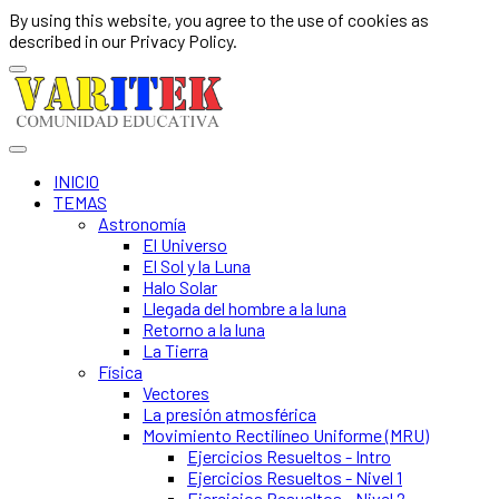
By using this website, you agree to the use of cookies as
described in our Privacy Policy.
INICIO
TEMAS
Astronomía
El Universo
El Sol y la Luna
Halo Solar
Llegada del hombre a la luna
Retorno a la luna
La Tierra
Física
Vectores
La presión atmosférica
Movimiento Rectilíneo Uniforme (MRU)
Ejercicios Resueltos - Intro
Ejercicios Resueltos - Nivel 1
Ejercicios Resueltos - Nivel 2