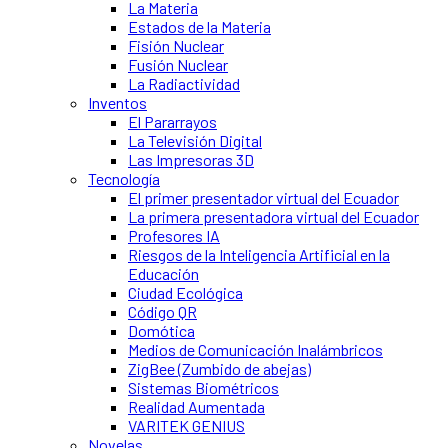
La Materia
Estados de la Materia
Fisión Nuclear
Fusión Nuclear
La Radiactividad
Inventos
El Pararrayos
La Televisión Digital
Las Impresoras 3D
Tecnología
El primer presentador virtual del Ecuador
La primera presentadora virtual del Ecuador
Profesores IA
Riesgos de la Inteligencia Artificial en la
Educación
Ciudad Ecológica
Código QR
Domótica
Medios de Comunicación Inalámbricos
ZigBee (Zumbido de abejas)
Sistemas Biométricos
Realidad Aumentada
VARITEK GENIUS
Novelas