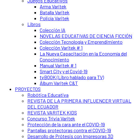
Juegos Educativos
Arma Varitek
Batalla Varitek
Policía Varitek
Libros
Colección IA
NOVELAS EDUCATIVAS DE CIENCIA FICCIÓN
Colección Tecnología y Emprendimiento
Colección Varitek # 1
La Nueva Capacitación en la Economía del
Conocimiento
Manual Varitek # 1
Smart City y el Covid-19
tvBOOK (Libro hablado para TV)
Álbum Varitek C&T
PROYECTOS
Robótica Educativa
REVISTA DE LA PRIMERA INFLUENCER VIRTUAL
DEL ECUADOR
REVISTA VARITEK KIDS
Concurso Trivia Varitek
Protección de la cara ante el COVID-19
Pantallas protectoras contra el COVID-19
Desarrollo de Prótesis con Impresoras 3D