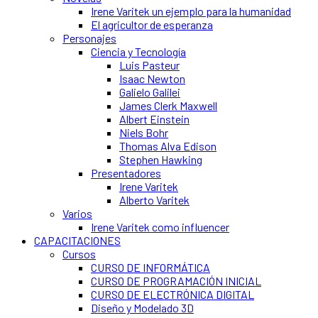
Irene Varitek un ejemplo para la humanidad
El agricultor de esperanza
Personajes
Ciencia y Tecnología
Luis Pasteur
Isaac Newton
Galielo Galilei
James Clerk Maxwell
Albert Einstein
Niels Bohr
Thomas Alva Edison
Stephen Hawking
Presentadores
Irene Varitek
Alberto Varitek
Varios
Irene Varitek como influencer
CAPACITACIONES
Cursos
CURSO DE INFORMÁTICA
CURSO DE PROGRAMACIÓN INICIAL
CURSO DE ELECTRÓNICA DIGITAL
Diseño y Modelado 3D