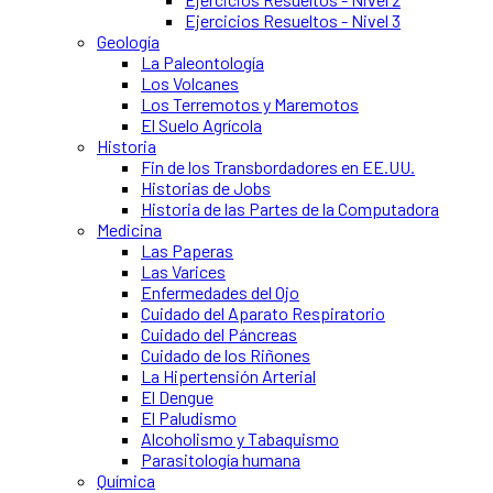
Ejercicios Resueltos - Nivel 3
Geología
La Paleontología
Los Volcanes
Los Terremotos y Maremotos
El Suelo Agrícola
Historia
Fin de los Transbordadores en EE.UU.
Historias de Jobs
Historia de las Partes de la Computadora
Medicina
Las Paperas
Las Varices
Enfermedades del Ojo
Cuidado del Aparato Respiratorio
Cuidado del Páncreas
Cuidado de los Riñones
La Hipertensión Arterial
El Dengue
El Paludismo
Alcoholismo y Tabaquismo
Parasitología humana
Química